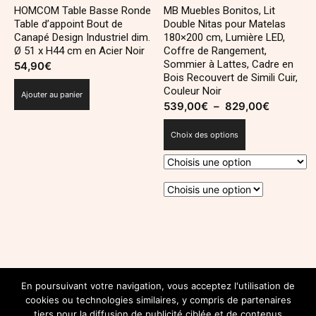
HOMCOM Table Basse Ronde
MB Muebles Bonitos, Lit
Table d’appoint Bout de
Double Nitas pour Matelas
Canapé Design Industriel dim.
180×200 cm, Lumière LED,
Ø 51 x H44 cm en Acier Noir
Coffre de Rangement,
Sommier à Lattes, Cadre en
54,90
€
Bois Recouvert de Simili Cuir,
Couleur Noir
Ajouter au panier
539,00
€
–
829,00
€
Plage
de
Choix des options
prix :
539,00€
à
829,00€
Ce
produit
a
plusieurs
SUIVEZ-NOUS SUR INSTAGRAM
variations.
En poursuivant votre navigation, vous acceptez l'utilisation de
@INSTAGRAM.COM/DECOROYALEBLOG
cookies ou technologies similaires, y compris de partenaires
Les
tiers pour la diffusion de publicité ciblée et de contenus