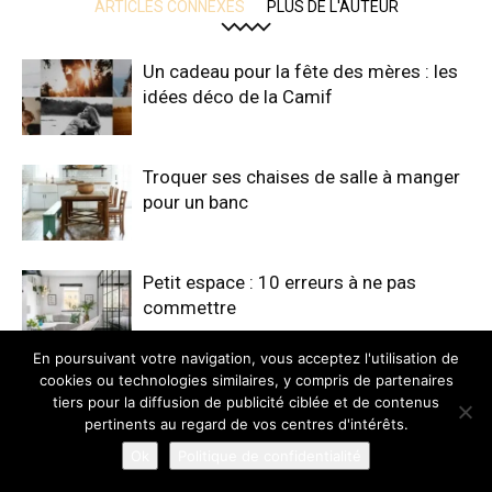
ARTICLES CONNEXES
PLUS DE L'AUTEUR
Un cadeau pour la fête des mères : les
idées déco de la Camif
Troquer ses chaises de salle à manger
pour un banc
Petit espace : 10 erreurs à ne pas
commettre
En poursuivant votre navigation, vous acceptez l'utilisation de
cookies ou technologies similaires, y compris de partenaires
Muskhane : Vibrations Népalaises dans
tiers pour la diffusion de publicité ciblée et de contenus
une Déco-éco
pertinents au regard de vos centres d'intérêts.
Ok
Politique de confidentialité