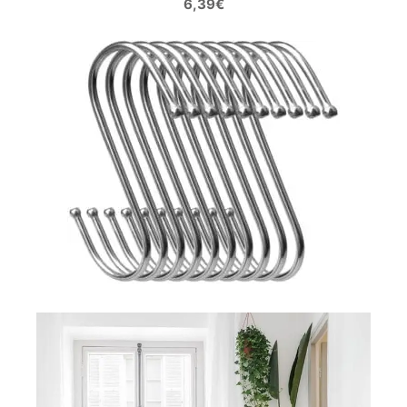
6,39€