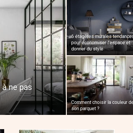
Royale
6 étagères murales tendance
pour économiser l’espace et
donner du style
s à ne pas
Comment choisir la couleur d
son parquet ?