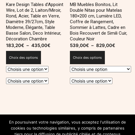
Kare Design Tables d’Appoint
MB Muebles Bonitos, Lit
Wire, Lot de 2, Laiton/Miroir,
Double Nitas pour Matelas
Rond, Acier, Table en Verre,
180×200 cm, Lumière LED,
Diamètre 39/27cm, Style
Coffre de Rangement,
Moderne, Élégante, Table
Sommier à Lattes, Cadre en
Basse Salon, Deco Intérieur,
Bois Recouvert de Simili Cuir,
Décoration Chambre
Couleur Noir
183,20
€
–
435,00
€
Plage
539,00
€
–
829,00
€
Plage
de
de
Choix des options
Choix des options
prix :
prix :
183,20€
539,00€
à
à
435,00€
829,00€
Ce
Ce
produit
produit
a
a
plusieurs
plusieurs
SUIVEZ-NOUS SUR INSTAGRAM
variations.
variations.
En poursuivant votre navigation, vous acceptez l'utilisation de
@INSTAGRAM.COM/DECOROYALEBLOG
cookies ou technologies similaires, y compris de partenaires
Les
Les
tiers pour la diffusion de publicité ciblée et de contenus