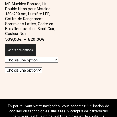
MB Muebles Bonitos, Lit
Double Nitas pour Matelas
180×200 cm, Lumière LED,
Coffre de Rangement,
Sommier à Lattes, Cadre en
Bois Recouvert de Simili Cuir,
Couleur Noir
539,00
€
–
829,00
€
Plage
de
Choix des options
prix :
539,00€
à
829,00€
Ce
produit
a
plusieurs
SUIVEZ-NOUS SUR INSTAGRAM
variations.
En poursuivant votre navigation, vous acceptez l'utilisation de
@INSTAGRAM.COM/DECOROYALEBLOG
cookies ou technologies similaires, y compris de partenaires
Les
tiers pour la diffusion de publicité ciblée et de contenus