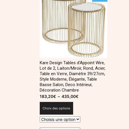
Kare Design Tables d’Appoint Wire,
Lot de 2, Laiton/Miroir, Rond, Acier,
Table en Verre, Diamètre 39/27cm,
Style Moderne, Élégante, Table
Basse Salon, Deco Intérieur,
Décoration Chambre
183,20
€
–
435,00
€
Plage
de
Choix des options
prix :
183,20€
à