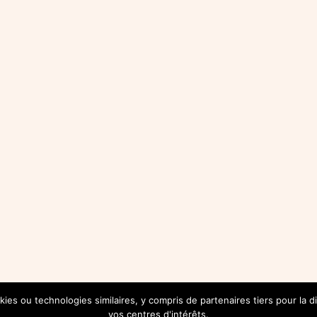
Royale
kies ou technologies similaires, y compris de partenaires tiers pour la 
-NOUS SUR INSTAGRAM
@INSTAGRAM.COM/DECOROY
vos centres d'intérêts.