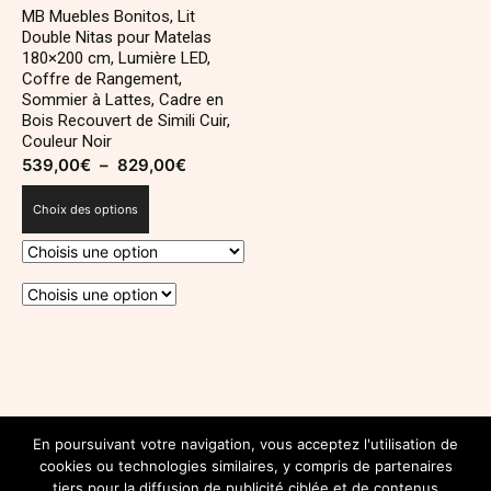
MB Muebles Bonitos, Lit
Double Nitas pour Matelas
180×200 cm, Lumière LED,
Coffre de Rangement,
Sommier à Lattes, Cadre en
Bois Recouvert de Simili Cuir,
Couleur Noir
539,00
€
–
829,00
€
Plage
de
Choix des options
prix :
539,00€
à
829,00€
Ce
produit
a
plusieurs
SUIVEZ-NOUS SUR INSTAGRAM
variations.
En poursuivant votre navigation, vous acceptez l'utilisation de
@INSTAGRAM.COM/DECOROYALEBLOG
cookies ou technologies similaires, y compris de partenaires
Les
tiers pour la diffusion de publicité ciblée et de contenus