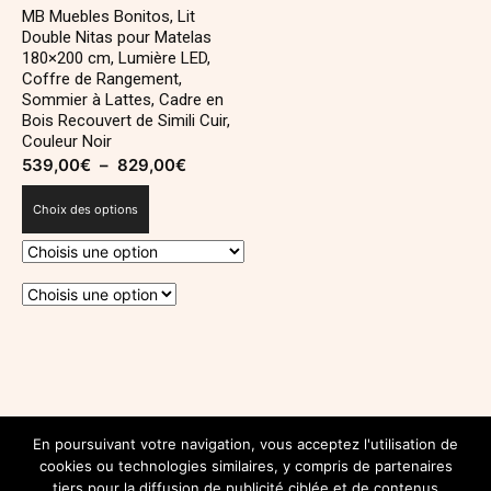
MB Muebles Bonitos, Lit
Double Nitas pour Matelas
180×200 cm, Lumière LED,
Coffre de Rangement,
Sommier à Lattes, Cadre en
Bois Recouvert de Simili Cuir,
Couleur Noir
539,00
€
–
829,00
€
Plage
de
Choix des options
prix :
539,00€
à
829,00€
Ce
produit
a
plusieurs
SUIVEZ-NOUS SUR INSTAGRAM
variations.
En poursuivant votre navigation, vous acceptez l'utilisation de
@INSTAGRAM.COM/DECOROYALEBLOG
cookies ou technologies similaires, y compris de partenaires
Les
tiers pour la diffusion de publicité ciblée et de contenus