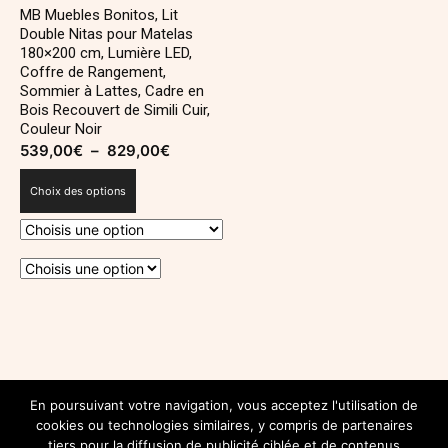
MB Muebles Bonitos, Lit
Double Nitas pour Matelas
180×200 cm, Lumière LED,
Coffre de Rangement,
Sommier à Lattes, Cadre en
Bois Recouvert de Simili Cuir,
Couleur Noir
539,00
€
–
829,00
€
Plage
de
Choix des options
prix :
539,00€
à
829,00€
Ce
produit
a
plusieurs
SUIVEZ-NOUS SUR INSTAGRAM
variations.
En poursuivant votre navigation, vous acceptez l'utilisation de
@INSTAGRAM.COM/DECOROYALEBLOG
cookies ou technologies similaires, y compris de partenaires
Les
tiers pour la diffusion de publicité ciblée et de contenus