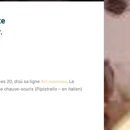
te
.
ées 20, d’où sa ligne
Art nouveau
. La
de chauve-souris (
Pipistrello
– en italien)