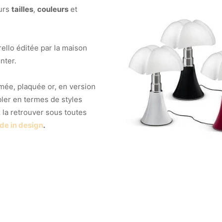
eurs
tailles
,
couleurs
et
ello éditée par la maison
nter.
omée, plaquée or, en version
ler en termes de styles
la retrouver sous toutes
e in design
.