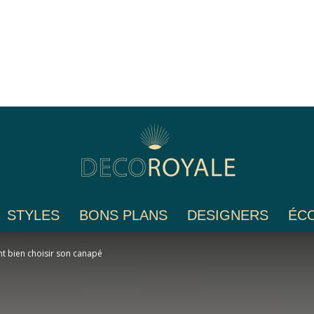
STYLES
BONS PLANS
DESIGNERS
ÉC
Déco
nt bien choisir son canapé