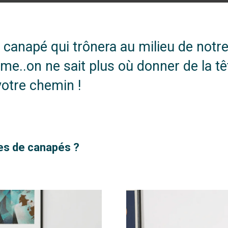
 canapé qui trônera au milieu de notr
orme..on ne sait plus où donner de la t
votre chemin !
pes de canapés ?