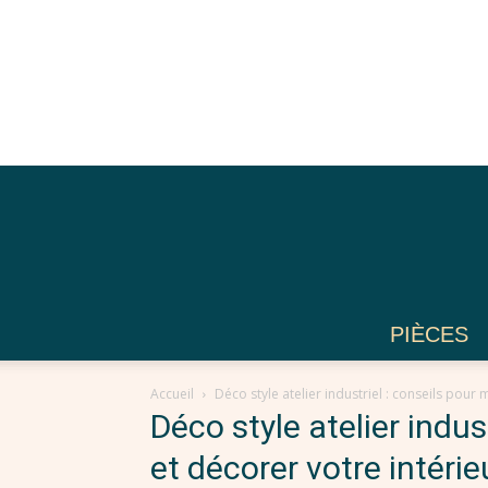
PIÈCES
Accueil
Déco style atelier industriel : conseils pour
Déco style atelier indus
et décorer votre intérie