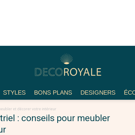
STYLES
BONS PLANS
DESIGNERS
ÉC
Déco
 meubler et décorer votre intérieur
triel : conseils pour meubler
ur