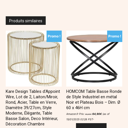
Produits similaires
Promo !
Promo !
Kare Design Tables d’Appoint
HOMCOM Table Basse Ronde
Wire, Lot de 2, Laiton/Miroir,
de Style Industriel en métal
Rond, Acier, Table en Verre,
Noir et Plateau Bois – Dim. Ø
Diamètre 39/27cm, Style
60 x 46H cm
Moderne, Élégante, Table
Le
Le
Amazon.fr Prix:
64,90
€
(as of
69,90
€
prix
prix
Basse Salon, Deco Intérieur,
initial
actuel
15/01/2025 02:28 PST-
était :
est :
Décoration Chambre
69,90€.
64,90€.