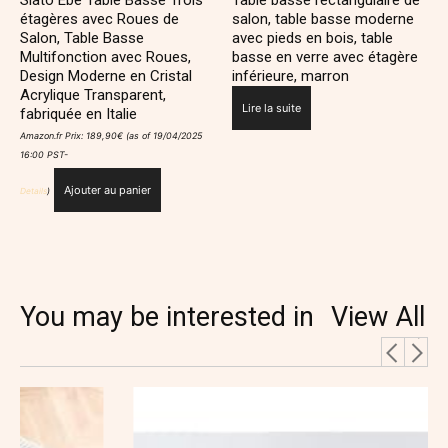
étagères avec Roues de
salon, table basse moderne
la
Salon, Table Basse
avec pieds en bois, table
page
Multifonction avec Roues,
basse en verre avec étagère
du
Design Moderne en Cristal
inférieure, marron
produit
Acrylique Transparent,
Lire la suite
fabriquée en Italie
Amazon.fr Prix:
189,90
€
(as of 19/04/2025
16:00 PST-
Ajouter au panier
Details
)
You may be interested in
View All