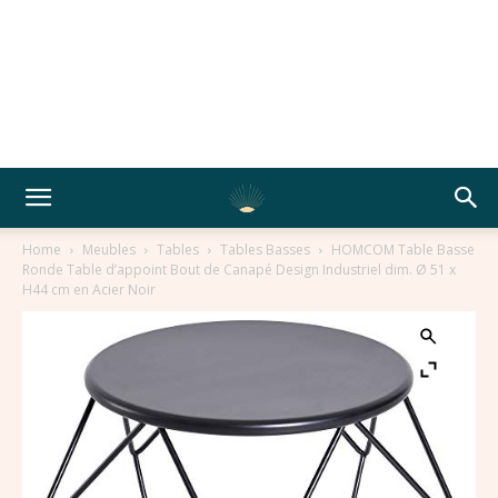
Home
Meubles
Tables
Tables Basses
HOMCOM Table Basse
Ronde Table d’appoint Bout de Canapé Design Industriel dim. Ø 51 x
H44 cm en Acier Noir