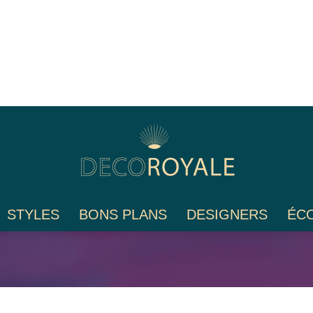
STYLES
BONS PLANS
DESIGNERS
ÉC
Déco