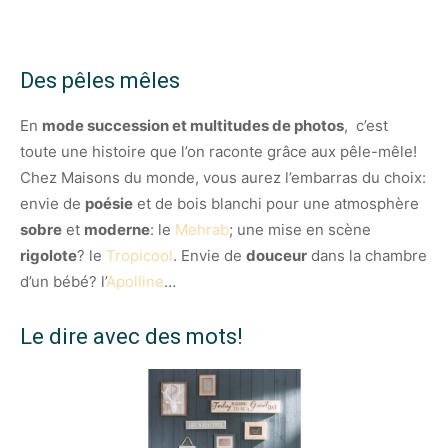
Des pêles mêles
En
mode succession et multitudes de photos
, c’est
toute une histoire que l’on raconte grâce aux pêle-mêle!
Chez Maisons du monde, vous aurez l’embarras du choix:
envie de
poésie
et de bois blanchi pour une atmosphère
sobre
et
moderne
: le
Mehrab
; une mise en scène
rigolote
? le
Tropicool
. Envie de
douceur
dans la chambre
d’un bébé? l’
Apolline
…
Le dire avec des mots!