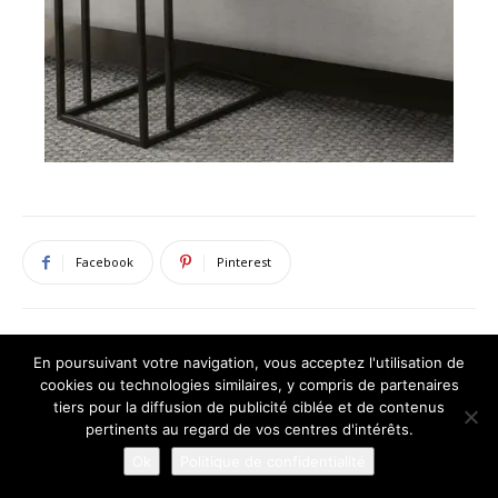
Facebook
Pinterest
En poursuivant votre navigation, vous acceptez l'utilisation de
cookies ou technologies similaires, y compris de partenaires
ARTICLES CONNEXES
PLUS DE L'AUTEUR
tiers pour la diffusion de publicité ciblée et de contenus
pertinents au regard de vos centres d'intérêts.
Des plantes suspendues pour un look
Ok
Politique de confidentialité
tropical et intérieur tout en fraîcheur