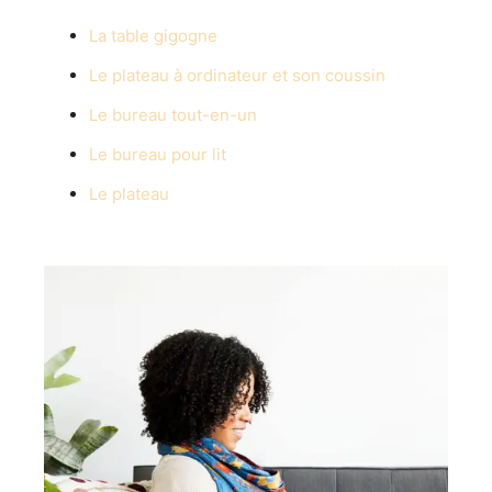
La table gigogne
Le plateau à ordinateur et son coussin
Le bureau tout-en-un
Le bureau pour lit
Le plateau