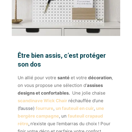
Être bien assis, c’est protéger
son dos
Un allié pour votre
santé
et votre
décoration
,
on vous propose une sélection d’
assises
designs et confortables.
Une jolie chaise
scandinave
Wick Chair
réchauffée d’une
(fausse)
fourrure
,
un fauteuil en cuir
,
une
bergère campagne
, un
fauteuil crapaud
rétro
,
n’existe que l’embarras du choix ! Pour
finir votre déco et parfaire votre confort