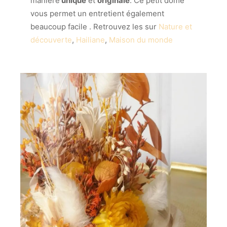
manière
unique
et
originale
. Ce petit dôme
vous permet un entretient également
beaucoup facile . Retrouvez les sur
Nature et
découverte
,
Hailiane
,
Maison du monde