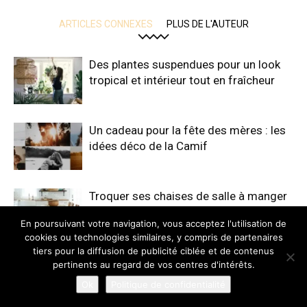
ARTICLES CONNEXES
PLUS DE L'AUTEUR
Des plantes suspendues pour un look
tropical et intérieur tout en fraîcheur
Un cadeau pour la fête des mères : les
idées déco de la Camif
Troquer ses chaises de salle à manger
pour un banc
En poursuivant votre navigation, vous acceptez l'utilisation de
cookies ou technologies similaires, y compris de partenaires
tiers pour la diffusion de publicité ciblée et de contenus
Un balcon à l’abri des regards : Nos 5
pertinents au regard de vos centres d'intérêts.
conseils pour gérer le vis-à-vis
Ok
Politique de confidentialité