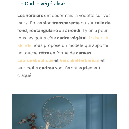
Le Cadre végétalisé
Les herbiers
ont désormais la vedette sur vos
murs. En version
transparente
ou sur
toile de
fond
,
rectangulaire
ou
arrondi
il y en a pour
tous les goûts côté
cadre végétal
.
Maison du
Monde
nous propose un modèle qui apporte
un touche
rétro
en forme de
canvas.
LabruneBoutique
et
VeronkaHerbarium
et
leur petits
cadres
vont feront également
craqué.