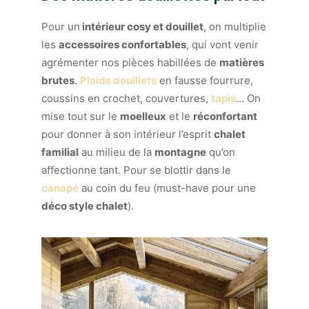
Pour un
intérieur cosy et douillet
, on multiplie
les
accessoires confortables
, qui vont venir
agrémenter nos pièces habillées de
matières
brutes
.
Plaids douillets
en fausse fourrure,
coussins en crochet, couvertures,
tapis
… On
mise tout sur le
moelleux
et le
réconfortant
pour donner à son intérieur l’esprit
chalet
familial
au milieu de la
montagne
qu’on
affectionne tant. Pour se blottir dans le
canapé
au coin du feu (must-have pour une
déco style chalet
).