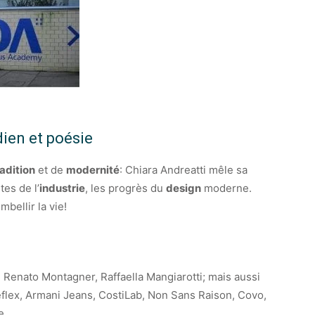
ien et poésie
radition
et de
modernité
: Chiara Andreatti mêle sa
tes de l’
industrie
, les progrès du
design
moderne.
bellir la vie!
: Renato Montagner, Raffaella Mangiarotti; mais aussi
ex, Armani Jeans, CostiLab, Non Sans Raison, Covo,
se…