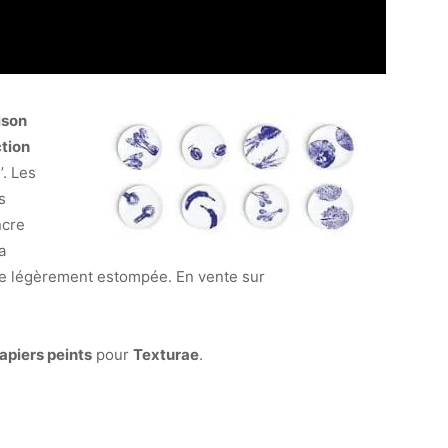
ison
ction
’. Les
s
ncre
a
te légèrement estompée. En vente sur
apiers peints
pour
Texturae
.