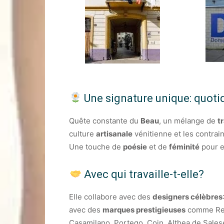
Une signature unique: quotid
Quête constante du
Beau
, un mélange de
t
culture
artisanale
vénitienne et les contrain
Une touche de
poésie
et de
féminité
pour em
Avec qui travaille-t-elle?
Elle collabore avec des
designers célèbres
avec des
marques prestigieuses
comme Refl
Casamilano, Portego, Coin, Althea de Sale