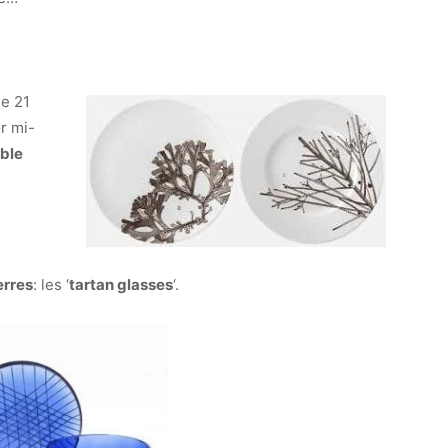
e 21
or mi-
able
erres
: les ‘
tartan glasses
‘.